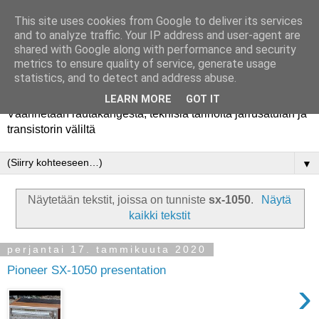
This site uses cookies from Google to deliver its services
and to analyze traffic. Your IP address and user-agent are
shared with Google along with performance and security
metrics to ensure quality of service, generate usage
Rautakanki
statistics, and to detect and address abuse.
LEARN MORE
GOT IT
Väännetään rautakangesta, teknisiä tarinoita jarrusatulan ja
transistorin väliltä
▼
Näytetään tekstit, joissa on tunniste
sx-1050
.
Näytä
kaikki tekstit
perjantai 17. tammikuuta 2020
Pioneer SX-1050 presentation
›