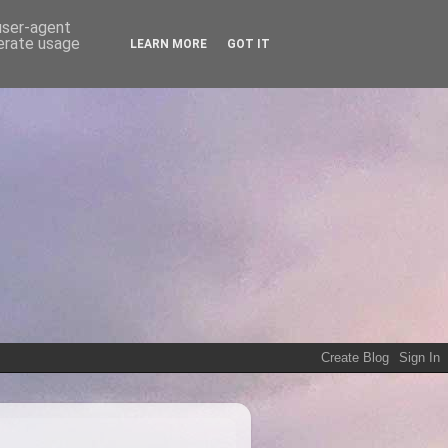
 user-agent
nerate usage
LEARN MORE
GOT IT