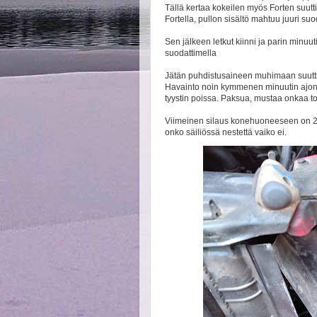
Tällä kertaa kokeilen myös Forten suut
Fortella, pullon sisältö mahtuu juuri su
Sen jälkeen letkut kiinni ja parin minuut
suodattimella
Jätän puhdistusaineen muhimaan suuttim
Havainto noin kymmenen minuutin ajon 
tyystin poissa. Paksua, mustaa onkaa to
Viimeinen silaus konehuoneeseen on 23
onko säiliössä nestettä vaiko ei.