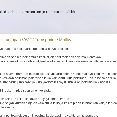
ä tarinoita jarrusatulan ja transistorin väliltä
ttimojumppaa VW T4Transporter / Multivan
 vaihtaa uusi polttoainesuodatin ja ajovalopolttimot.
ttimeen pääsee helpommin käsiksi, on polttimoidenkin vaihto luontevaa.
ole viime aikoina vaihtanut, koska aika vähän tulee valaisemattomilla teillä ajeltua
en ne saavat parhaan mahdollisen käyttöjännitteen. On huomattavaa, että viimeisee
koskaan polttimon palamisen takia vaihtanut uutta polttimoa. Toki osansa on sillä,
 alennetun jännitteen ja vain yökäytössä täysi jännite on polttimoilla käytössä.
 Breakerin plus satasen eri versiota.
hivaloihin, mutta olin kovin pettynyt niiden tehoon.
elko paljon kuitenkin ajelen valaistulla teillä ja koska pidän kunnon lähivaloja tärk
 lisäarvoa.
a ja polttoaineletkujen irrottelua, keula avoinna vaihto on helpompaa.