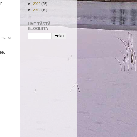
än
►
2020
(25)
►
2019
(10)
HAE TÄSTÄ
BLOGISTA
esta, on
ee,