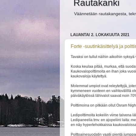
Rautakanki
Väännetään rautakangesta, teknisi
LAUANTAI 2. LOKAKUUTA 2021
Forte -suutinkäsittelyä ja pol
Tavaksi on tullut näihin aikoihin syksyä
Koska keulaa pitää, murkaa, että suoda
Kaukovalopolttimoita en ihan joka vuosi 
kaukovaloja käytettyä.
Molemmat umpiot ovat releytettyjä, jot
kymmeneen vuoteen en vaihtovälillä ole 
päiväkäytössä lähivalot saavat noin 70%
Polttimoina on pitkään ollut Osram Night
Ledipolttimoita kokeilin viime talvena lä
Ledipaneelia tmv. en ajopeliini laita: m
en näy hypertehokkaissa kaukovaloissa
Polttoainesuodatin vaatii pientä jumppa