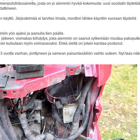
timenpuhdistusainetta, josta on jo aiemmin hyvää kokemusta: uusi suodatin täytetä
odattimeen.
in käyttö. Järjestelmää ei tarvitse ilmata, moottori lähtee käyntiin suoraan täydellä
iin yön ajaksi ja aamulla tien päälle.
jälkeen: voimakas kiihdytys, joka aiemmin on saanut sylkemään mustaa pakoputk
sin kutsutaan myös voimasavuksi. Ehkä sieltä on jotain karstaa postunut.
 vuotta vanhan, pinttyneen ja samean paisuntasäiliön vaihto uuteen. Nyt taas näk