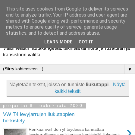
This site uses cookies from Google to deliver its services
and to analyze traffic. Your IP address and user-agent are
shared with Google along with performance and security
metrics to ensure quality of service, generate usage
Rautakanki
statistics, and to detect and address abuse.
LEARN MORE
GOT IT
Väännetään rautakangesta, teknisiä tarinoita jarrusatulan ja
transistorin väliltä
▼
Näytetään tekstit, joissa on tunniste
liukutappi
.
Näytä
kaikki tekstit
perjantai 8. toukokuuta 2020
VW T4 levyjarrujen liukutappien
herkistely
›
Renkaanvaihdon yhteydessä kannattaa
levyjarrullisessa volkkarissa herkistellä liukutapit,