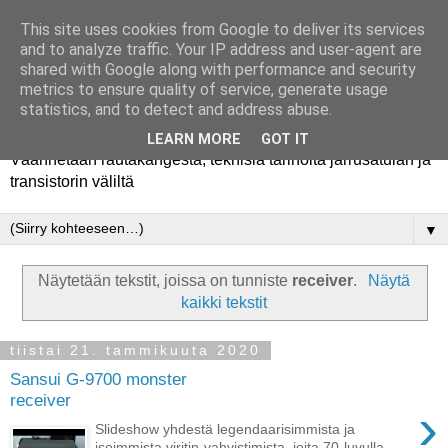
This site uses cookies from Google to deliver its services
and to analyze traffic. Your IP address and user-agent are
shared with Google along with performance and security
metrics to ensure quality of service, generate usage
Rautakanki
statistics, and to detect and address abuse.
LEARN MORE
GOT IT
Väännetään rautakangesta, teknisiä tarinoita jarrusatulan ja
transistorin väliltä
▼
Näytetään tekstit, joissa on tunniste
receiver
.
Näytä
kaikki tekstit
tiistai 21. tammikuuta 2020
Sansui G-9700 monster
receiver
›
Slideshow yhdestä legendaarisimmista ja
isoimmista viritin-vahvistimista, joita 70-luvulla