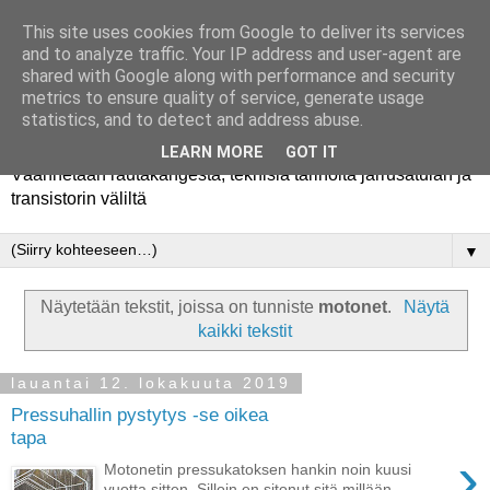
This site uses cookies from Google to deliver its services
and to analyze traffic. Your IP address and user-agent are
shared with Google along with performance and security
metrics to ensure quality of service, generate usage
Rautakanki
statistics, and to detect and address abuse.
LEARN MORE
GOT IT
Väännetään rautakangesta, teknisiä tarinoita jarrusatulan ja
transistorin väliltä
▼
Näytetään tekstit, joissa on tunniste
motonet
.
Näytä
kaikki tekstit
lauantai 12. lokakuuta 2019
Pressuhallin pystytys -se oikea
tapa
›
Motonetin pressukatoksen hankin noin kuusi
vuotta sitten. Silloin en sitonut sitä millään