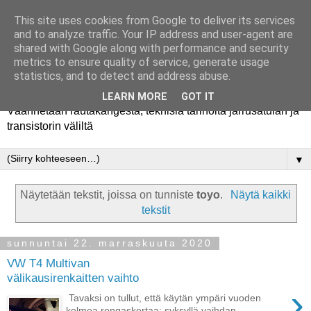
This site uses cookies from Google to deliver its services
and to analyze traffic. Your IP address and user-agent are
shared with Google along with performance and security
metrics to ensure quality of service, generate usage
Rautakanki
statistics, and to detect and address abuse.
LEARN MORE
GOT IT
Väännetään rautakangesta, teknisiä tarinoita jarrusatulan ja
transistorin väliltä
▼
Näytetään tekstit, joissa on tunniste
toyo
.
Näytä kaikki
tekstit
sunnuntai 22. marraskuuta 2020
VW T4 Multivan
välikausirenkaitten vaihto
›
Tavaksi on tullut, että käytän ympäri vuoden
kolmea rengaskertaa: syksyllä vaihdan