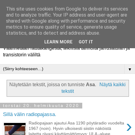
This site uses cookies from Google to deliver its services
and to analyze traffic. Your IP address and user-agent are
shared with Google along with performance and security
metrics to ensure quality of service, generate usage
Rautakanki
statistics, and to detect and address abuse.
LEARN MORE
GOT IT
Väännetään rautakangesta, teknisiä tarinoita jarrusatulan ja
transistorin väliltä
▼
Näytetään tekstit, joissa on tunniste
Asa
.
Näytä kaikki
tekstit
torstai 20. helmikuuta 2020
Sillä välin radiopajassa.
›
Radiopajaan ajautui Asa 1190 pöytäradio vuodelta
1967 (noin). Hyvin ulkoisesti siistin näköistä
laitetta riivasi käyttämättömyys: ULA -aluee...