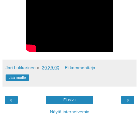
Jari Lukkarinen
at
20.39.00
Ei kommentteja:
Jaa muille
‹
›
Etusivu
Näytä internetversio