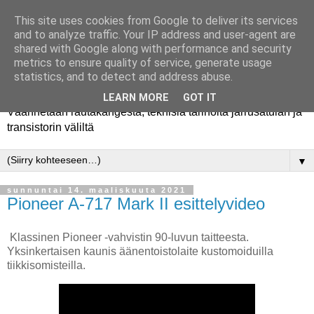
This site uses cookies from Google to deliver its services
and to analyze traffic. Your IP address and user-agent are
shared with Google along with performance and security
metrics to ensure quality of service, generate usage
Rautakanki
statistics, and to detect and address abuse.
LEARN MORE
GOT IT
Väännetään rautakangesta, teknisiä tarinoita jarrusatulan ja
transistorin väliltä
▼
sunnuntai 14. maaliskuuta 2021
Pioneer A-717 Mark II esittelyvideo
Klassinen Pioneer -vahvistin 90-luvun taitteesta.
Yksinkertaisen kaunis äänentoistolaite kustomoiduilla
tiikkisomisteilla.