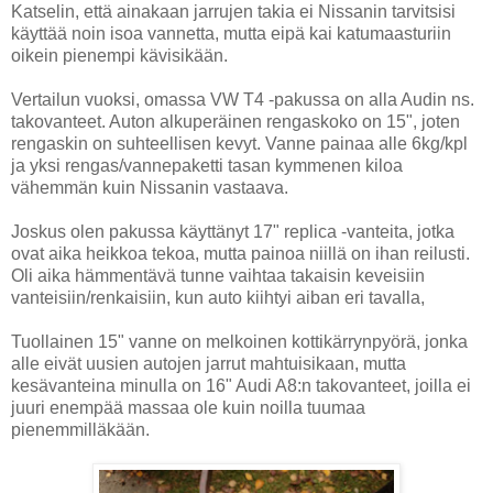
Katselin, että ainakaan jarrujen takia ei Nissanin tarvitsisi
käyttää noin isoa vannetta, mutta eipä kai katumaasturiin
oikein pienempi kävisikään.
Vertailun vuoksi, omassa VW T4 -pakussa on alla Audin ns.
takovanteet. Auton alkuperäinen rengaskoko on 15", joten
rengaskin on suhteellisen kevyt. Vanne painaa alle 6kg/kpl
ja yksi rengas/vannepaketti tasan kymmenen kiloa
vähemmän kuin Nissanin vastaava.
Joskus olen pakussa käyttänyt 17" replica -vanteita, jotka
ovat aika heikkoa tekoa, mutta painoa niillä on ihan reilusti.
Oli aika hämmentävä tunne vaihtaa takaisin keveisiin
vanteisiin/renkaisiin, kun auto kiihtyi aiban eri tavalla,
Tuollainen 15" vanne on melkoinen kottikärrynpyörä, jonka
alle eivät uusien autojen jarrut mahtuisikaan, mutta
kesävanteina minulla on 16" Audi A8:n takovanteet, joilla ei
juuri enempää massaa ole kuin noilla tuumaa
pienemmilläkään.