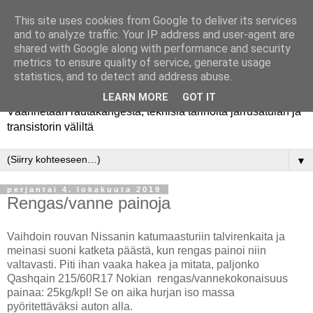
This site uses cookies from Google to deliver its services
and to analyze traffic. Your IP address and user-agent are
shared with Google along with performance and security
metrics to ensure quality of service, generate usage
Rautakanki
statistics, and to detect and address abuse.
LEARN MORE
GOT IT
Väännetään rautakangesta, teknisiä tarinoita jarrusatulan ja
transistorin väliltä
▼
perjantai 4. lokakuuta 2019
Rengas/vanne painoja
Vaihdoin rouvan Nissanin katumaasturiin talvirenkaita ja
meinasi suoni katketa päästä, kun rengas painoi niin
valtavasti. Piti ihan vaaka hakea ja mitata, paljonko
Qashqain 215/60R17 Nokian rengas/vannekokonaisuus
painaa: 25kg/kpl! Se on aika hurjan iso massa
pyöritettäväksi auton alla.