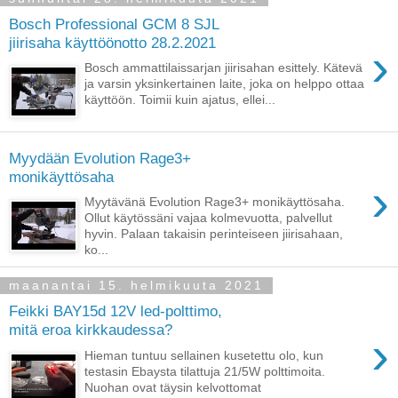
Bosch Professional GCM 8 SJL
jiirisaha käyttöönotto 28.2.2021
›
Bosch ammattilaissarjan jiirisahan esittely. Kätevä
ja varsin yksinkertainen laite, joka on helppo ottaa
käyttöön. Toimii kuin ajatus, ellei...
Myydään Evolution Rage3+
monikäyttösaha
›
Myytävänä Evolution Rage3+ monikäyttösaha.
Ollut käytössäni vajaa kolmevuotta, palvellut
hyvin. Palaan takaisin perinteiseen jiirisahaan,
ko...
maanantai 15. helmikuuta 2021
Feikki BAY15d 12V led-polttimo,
mitä eroa kirkkaudessa?
›
Hieman tuntuu sellainen kusetettu olo, kun
testasin Ebaysta tilattuja 21/5W polttimoita.
Nuohan ovat täysin kelvottomat