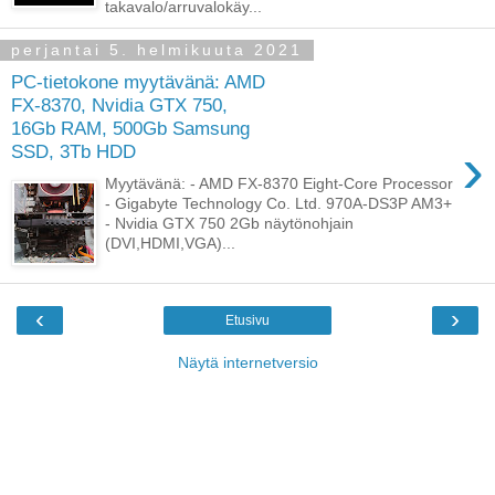
takavalo/arruvalokäy...
perjantai 5. helmikuuta 2021
PC-tietokone myytävänä: AMD
FX-8370, Nvidia GTX 750,
16Gb RAM, 500Gb Samsung
›
SSD, 3Tb HDD
Myytävänä: - AMD FX-8370 Eight-Core Processor
- Gigabyte Technology Co. Ltd. 970A-DS3P AM3+
- Nvidia GTX 750 2Gb näytönohjain
(DVI,HDMI,VGA)...
‹
›
Etusivu
Näytä internetversio