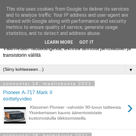
This site uses cookies from Google to deliver its services
and to analyze traffic. Your IP address and user-agent are
shared with Google along with performance and security
metrics to ensure quality of service, generate usage
Rautakanki
statistics, and to detect and address abuse.
LEARN MORE
GOT IT
Väännetään rautakangesta, teknisiä tarinoita jarrusatulan ja
transistorin väliltä
▼
sunnuntai 14. maaliskuuta 2021
Pioneer A-717 Mark II
esittelyvideo
›
Klassinen Pioneer -vahvistin 90-luvun taitteesta.
Yksinkertaisen kaunis äänentoistolaite
kustomoiduilla tiikkisomisteilla.
sunnuntai 28. helmikuuta 2021