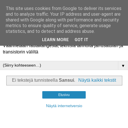
This site uses cookies from Google to deliver its services
and to analyze traffic. Your IP address and user-agent are
shared with Google along with performance and security
metrics to ensure quality of service, generate usage
Rautakanki
statistics, and to detect and address abuse.
LEARN MORE
GOT IT
Väännetään rautakangesta, teknisiä tarinoita jarrusatulan ja
transistorin väliltä
▼
Ei tekstejä tunnisteella
Sansui
.
Näytä kaikki tekstit
Etusivu
Näytä internetversio